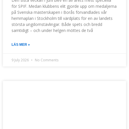
Den sista veckan i juni blev en av årets mest speciella
för SPIF. Medan klubbens elit gjorde upp om medaljerna
på Svenska mästerskapen i Borås förvandlades vår
hemmaplan i Stockholm till värdplats för en av landets
största ungdomstävlingar. Både spets och bredd
samtidigt – och under helgen möttes de två
LÄS MER »
9 July 2026
No Comments