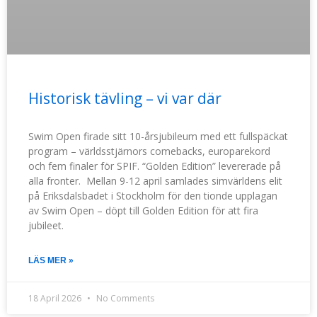
Historisk tävling – vi var där
Swim Open firade sitt 10-årsjubileum med ett fullspäckat
program – världsstjärnors comebacks, europarekord
och fem finaler för SPIF. “Golden Edition” levererade på
alla fronter. Mellan 9-12 april samlades simvärldens elit
på Eriksdalsbadet i Stockholm för den tionde upplagan
av Swim Open – döpt till Golden Edition för att fira
jubileet.
LÄS MER »
18 April 2026
No Comments