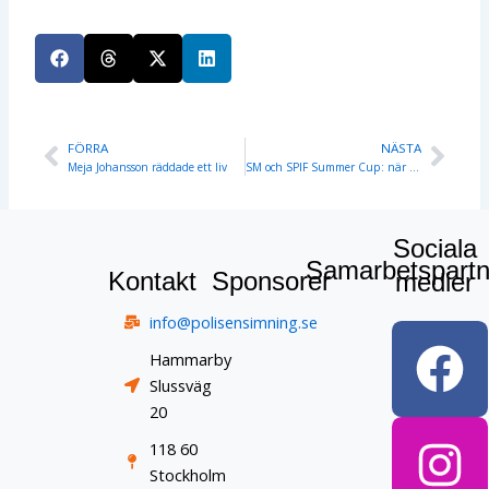
FÖRRA
NÄSTA
Prev
Nex
Meja Johansson räddade ett liv
SM och SPIF Summer Cup: när SPIF var på två platser samtidigt
Sociala
Samarbetspartn
Kontakt
Sponsorer
medier
F
I
info@polisensimning.se
a
n
Hammarby
Slussväg
c
s
20
e
t
118 60
Stockholm