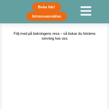
Skip
Boka här!
to
content
Intresseanmälan
Följ med på bokningens resa – så bokar du höstens
simning hos oss