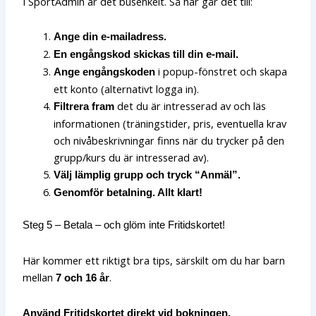
I SportAdmin är det busenkelt. Så här går det till:
Ange din e-mailadress.
En engångskod skickas till din e-mail.
i popup-fönstret och skapa
Ange engångskoden
ett konto (alternativt logga in).
det du är intresserad av och läs
Filtrera fram
informationen (träningstider, pris, eventuella krav
och nivåbeskrivningar finns när du trycker på den
grupp/kurs du är intresserad av).
Välj lämplig grupp och tryck “Anmäl”.
Genomför betalning. Allt klart!
Steg 5 – Betala – och glöm inte Fritidskortet!
Här kommer ett riktigt bra tips, särskilt om du har barn
mellan
.
7 och 16 år
Använd Fritidskortet direkt vid bokningen.