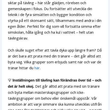
siktar på tävling – här står glädjen, rörelsen och
gemenskapen i fokus. Du fortsätter att utveckla din
teknik i de fyra simsätten och bygger kondition och
styrka på ett skonsamt sätt, tillsammans med andra i din
egen ålder. Perfekt för dig som vill fortsätta simma efter
simskolan, hålla igång och ha kul i vattnet – helt utan
tävlingskrav.
Och skulle suget efter att tävla dyka upp längre fram? Då
är det bara att prata med din tränare – det går alltid att
byta väg. Vilka grupper som erbjuds samt när och var de
tränar hittar du
här
.
💡
Inställningen till tävling kan förändras över tid – och
Det går alltid att prata med sin tränare
det är helt okej.
och byta mellan mästerskapsgrupper och icke-
tävlingsgrupper om behov eller önskemål uppstår. Vår
ambition är att varje simmare ska kunna utvecklas utifrån
sina egna förutsättningar och själv välja sin väg – oavsett