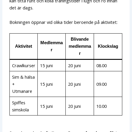
kan titta runt och kolla träningstider i lugn och ro innan
det är dags.
Bokningen öppnar vid olika tider beroende på aktivitet:
Blivande
Medlemma
Aktivitet
medlemma
Klockslag
r
r
Crawlkurser
15 juni
20 juni
08.00
Sim & hälsa
+
15 juni
20 juni
09.00
Utmanare
Spiffes
15 juni
20 juni
10.00
simskola