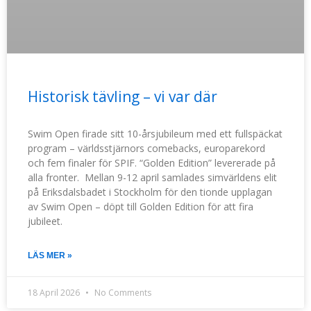
Historisk tävling – vi var där
Swim Open firade sitt 10-årsjubileum med ett fullspäckat
program – världsstjärnors comebacks, europarekord
och fem finaler för SPIF. “Golden Edition” levererade på
alla fronter. Mellan 9-12 april samlades simvärldens elit
på Eriksdalsbadet i Stockholm för den tionde upplagan
av Swim Open – döpt till Golden Edition för att fira
jubileet.
LÄS MER »
18 April 2026
No Comments