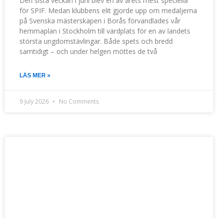
Den sista veckan i juni blev en av årets mest speciella
för SPIF. Medan klubbens elit gjorde upp om medaljerna
på Svenska mästerskapen i Borås förvandlades vår
hemmaplan i Stockholm till värdplats för en av landets
största ungdomstävlingar. Både spets och bredd
samtidigt – och under helgen möttes de två
LÄS MER »
9 July 2026
No Comments