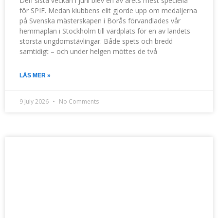
Den sista veckan i juni blev en av årets mest speciella
för SPIF. Medan klubbens elit gjorde upp om medaljerna
på Svenska mästerskapen i Borås förvandlades vår
hemmaplan i Stockholm till värdplats för en av landets
största ungdomstävlingar. Både spets och bredd
samtidigt – och under helgen möttes de två
LÄS MER »
9 July 2026
No Comments