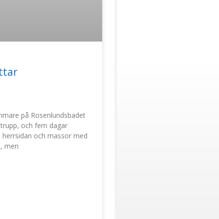
ttar
immare på Rosenlundsbadet
 trupp, och fem dagar
på herrsidan och massor med
n, men