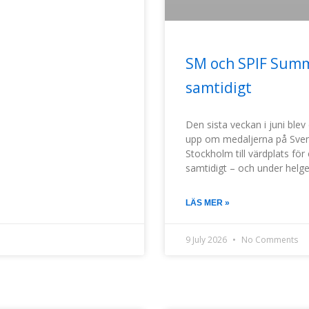
SM och SPIF Summe
samtidigt
Den sista veckan i juni blev
upp om medaljerna på Sven
Stockholm till värdplats fö
samtidigt – och under helg
LÄS MER »
9 July 2026
No Comments