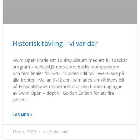
Historisk tävling – vi var där
Swim Open firade sitt 10-årsjubileum med ett fullspäckat
program – världsstjärnors comebacks, europarekord
och fem finaler för SPIF. “Golden Edition” levererade på
alla fronter. Mellan 9-12 april samlades simvärldens elit
på Eriksdalsbadet i Stockholm för den tionde upplagan
av Swim Open – döpt till Golden Edition för att fira
jubileet.
LÄS MER »
18 April 2026
No Comments