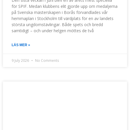
Den sista veckan i juni blev en av årets mest speciella
för SPIF. Medan klubbens elit gjorde upp om medaljerna
på Svenska mästerskapen i Borås förvandlades vår
hemmaplan i Stockholm till värdplats för en av landets
största ungdomstävlingar. Både spets och bredd
samtidigt – och under helgen möttes de två
LÄS MER »
9 July 2026
No Comments