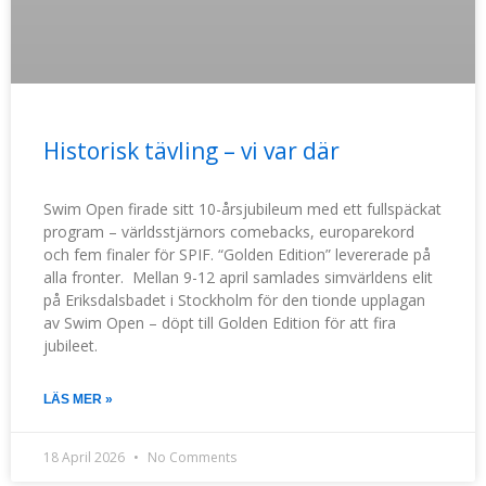
Historisk tävling – vi var där
Swim Open firade sitt 10-årsjubileum med ett fullspäckat
program – världsstjärnors comebacks, europarekord
och fem finaler för SPIF. “Golden Edition” levererade på
alla fronter. Mellan 9-12 april samlades simvärldens elit
på Eriksdalsbadet i Stockholm för den tionde upplagan
av Swim Open – döpt till Golden Edition för att fira
jubileet.
LÄS MER »
18 April 2026
No Comments