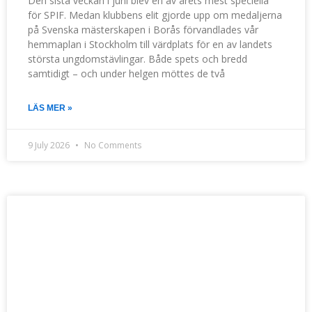
Den sista veckan i juni blev en av årets mest speciella
för SPIF. Medan klubbens elit gjorde upp om medaljerna
på Svenska mästerskapen i Borås förvandlades vår
hemmaplan i Stockholm till värdplats för en av landets
största ungdomstävlingar. Både spets och bredd
samtidigt – och under helgen möttes de två
LÄS MER »
9 July 2026
No Comments