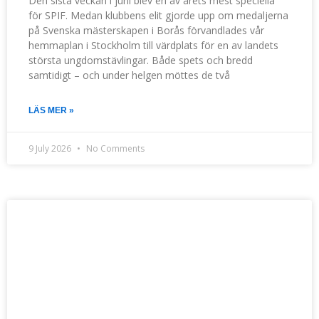
Den sista veckan i juni blev en av årets mest speciella
för SPIF. Medan klubbens elit gjorde upp om medaljerna
på Svenska mästerskapen i Borås förvandlades vår
hemmaplan i Stockholm till värdplats för en av landets
största ungdomstävlingar. Både spets och bredd
samtidigt – och under helgen möttes de två
LÄS MER »
9 July 2026
No Comments