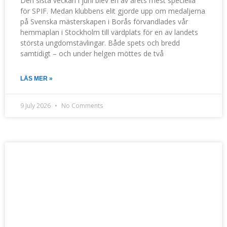
Den sista veckan i juni blev en av årets mest speciella
för SPIF. Medan klubbens elit gjorde upp om medaljerna
på Svenska mästerskapen i Borås förvandlades vår
hemmaplan i Stockholm till värdplats för en av landets
största ungdomstävlingar. Både spets och bredd
samtidigt – och under helgen möttes de två
LÄS MER »
9 July 2026
No Comments