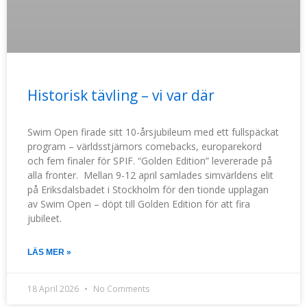
Historisk tävling – vi var där
Swim Open firade sitt 10-årsjubileum med ett fullspäckat
program – världsstjärnors comebacks, europarekord
och fem finaler för SPIF. “Golden Edition” levererade på
alla fronter. Mellan 9-12 april samlades simvärldens elit
på Eriksdalsbadet i Stockholm för den tionde upplagan
av Swim Open – döpt till Golden Edition för att fira
jubileet.
LÄS MER »
18 April 2026
No Comments