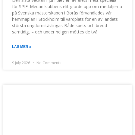
Den sista veckan i juni blev en av årets mest speciella
för SPIF. Medan klubbens elit gjorde upp om medaljerna
på Svenska mästerskapen i Borås förvandlades vår
hemmaplan i Stockholm till värdplats för en av landets
största ungdomstävlingar. Både spets och bredd
samtidigt – och under helgen möttes de två
LÄS MER »
9 July 2026
No Comments