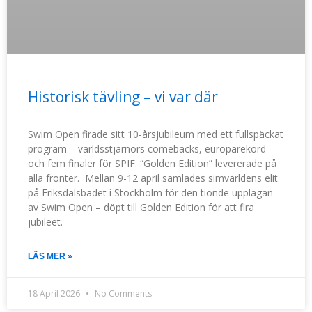
Historisk tävling – vi var där
Swim Open firade sitt 10-årsjubileum med ett fullspäckat
program – världsstjärnors comebacks, europarekord
och fem finaler för SPIF. “Golden Edition” levererade på
alla fronter. Mellan 9-12 april samlades simvärldens elit
på Eriksdalsbadet i Stockholm för den tionde upplagan
av Swim Open – döpt till Golden Edition för att fira
jubileet.
LÄS MER »
18 April 2026
No Comments